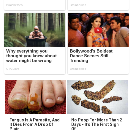
Fungus Is A Parasite, And
No Poop For More Than 2
It Dies From A Drop Of
Days - It's The First Sign
Plain...
Of