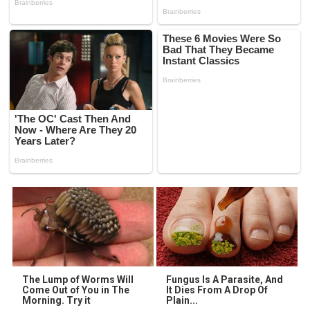
The Lump of Worms Will
Fungus Is A Parasite, And
Come Out of You in The
It Dies From A Drop Of
Morning. Try it
Plain...