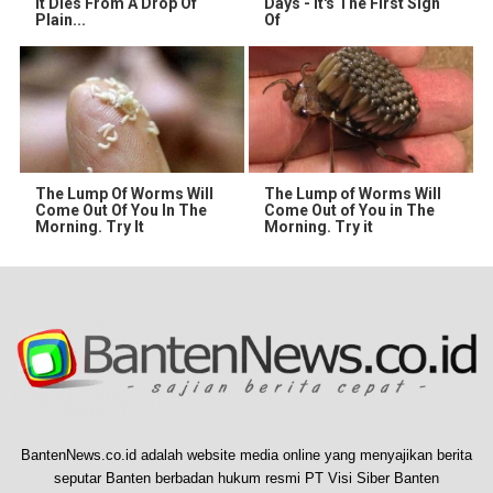
It Dies From A Drop Of
Days - It's The First Sign
Plain...
Of
The Lump Of Worms Will
The Lump of Worms Will
Come Out Of You In The
Come Out of You in The
Morning. Try It
Morning. Try it
BantenNews.co.id adalah website media online yang menyajikan berita
seputar Banten berbadan hukum resmi PT Visi Siber Banten