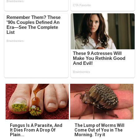
Fungus Is A Parasite, And
The Lump of Worms Will
It Dies From A Drop Of
Come Out of You in The
Plain...
Morning. Try it