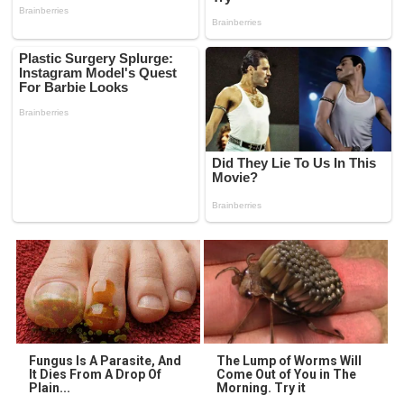
Fungus Is A Parasite, And
The Lump of Worms Will
It Dies From A Drop Of
Come Out of You in The
Plain...
Morning. Try it