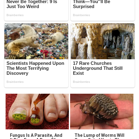
Fungus Is A Parasite, And
The Lump of Worms Will