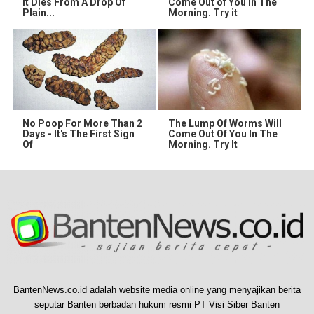
It Dies From A Drop Of
Come Out of You in The
Plain...
Morning. Try it
No Poop For More Than 2
The Lump Of Worms Will
Days - It's The First Sign
Come Out Of You In The
Of
Morning. Try It
BantenNews.co.id adalah website media online yang menyajikan berita
seputar Banten berbadan hukum resmi PT Visi Siber Banten