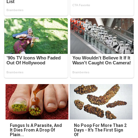
Fungus Is A Parasite, And
No Poop For More Than 2
It Dies From A Drop Of
Days - It's The First Sign
Plain...
Of