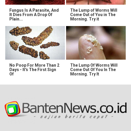
Fungus Is A Parasite, And
The Lump of Worms Will
It Dies From A Drop Of
Come Out of You in The
Plain...
Morning. Try it
No Poop For More Than 2
The Lump Of Worms Will
Days - It's The First Sign
Come Out Of You In The
Of
Morning. Try It