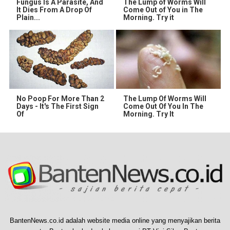
Fungus Is A Parasite, And
The Lump of Worms Will
It Dies From A Drop Of
Come Out of You in The
Plain...
Morning. Try it
No Poop For More Than 2
The Lump Of Worms Will
Days - It's The First Sign
Come Out Of You In The
Of
Morning. Try It
BantenNews.co.id adalah website media online yang menyajikan berita