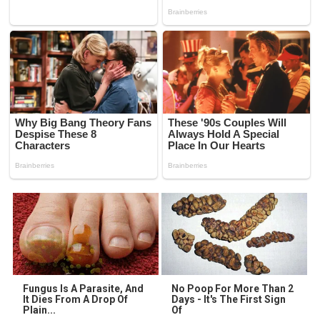
Fungus Is A Parasite, And
No Poop For More Than 2
It Dies From A Drop Of
Days - It's The First Sign
Plain...
Of