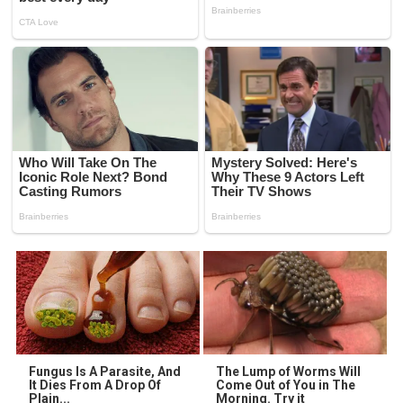
Fungus Is A Parasite, And
The Lump of Worms Will
It Dies From A Drop Of
Come Out of You in The
Plain...
Morning. Try it