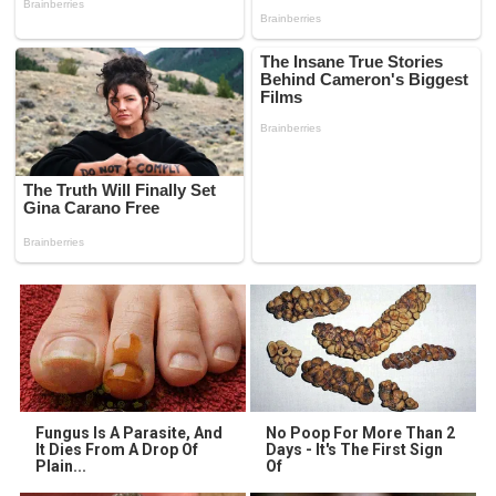
Fungus Is A Parasite, And
No Poop For More Than 2
It Dies From A Drop Of
Days - It's The First Sign
Plain...
Of