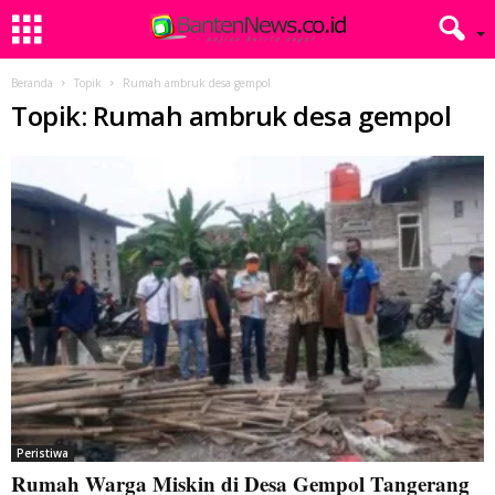
Beranda
Topik
Rumah ambruk desa gempol
Topik: Rumah ambruk desa gempol
Peristiwa
Rumah Warga Miskin di Desa Gempol Tangerang