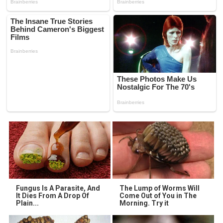
Fungus Is A Parasite, And
The Lump of Worms Will
It Dies From A Drop Of
Come Out of You in The
Plain...
Morning. Try it