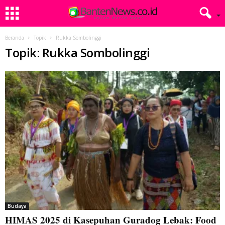
Beranda
Topik
Rukka Sombolinggi
Topik: Rukka Sombolinggi
Budaya
HIMAS 2025 di Kasepuhan Guradog Lebak: Food