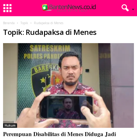
Beranda
Topik
Rudapaksa di Menes
Topik: Rudapaksa di Menes
Hukum
Perempuan Disabilitas di Menes Diduga Jadi