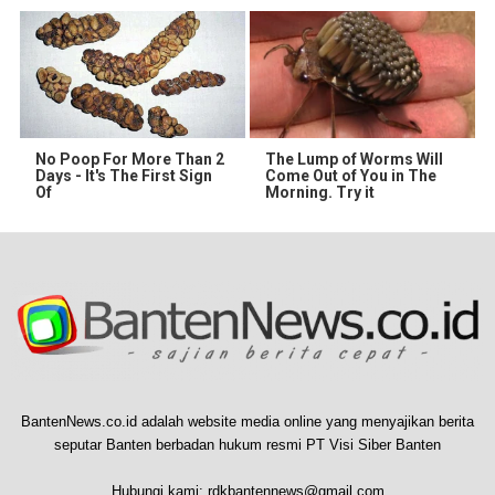
No Poop For More Than 2
The Lump of Worms Will
Days - It's The First Sign
Come Out of You in The
Of
Morning. Try it
BantenNews.co.id adalah website media online yang menyajikan berita
seputar Banten berbadan hukum resmi PT Visi Siber Banten
Hubungi kami:
rdkbantennews@gmail.com