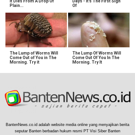
It Dies From A Drop Of
Days - It's The First Sign
Plain...
Of
The Lump of Worms Will
The Lump Of Worms Will
Come Out of You in The
Come Out Of You In The
Morning. Try it
Morning. Try It
BantenNews.co.id adalah website media online yang menyajikan berita
seputar Banten berbadan hukum resmi PT Visi Siber Banten