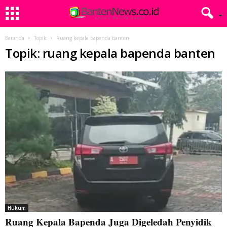
Beranda
Topik
Ruang kepala bapenda banten
Topik: ruang kepala bapenda banten
Hukum
Ruang Kepala Bapenda Juga Digeledah Penyidik