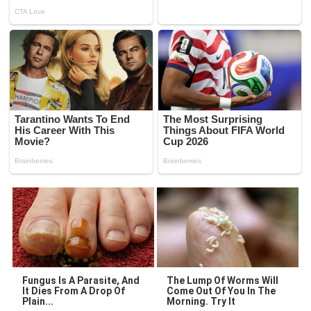
Fungus Is A Parasite, And
The Lump Of Worms Will
It Dies From A Drop Of
Come Out Of You In The
Plain...
Morning. Try It