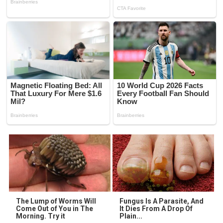
The Lump of Worms Will
Fungus Is A Parasite, And
Come Out of You in The
It Dies From A Drop Of
Morning. Try it
Plain...