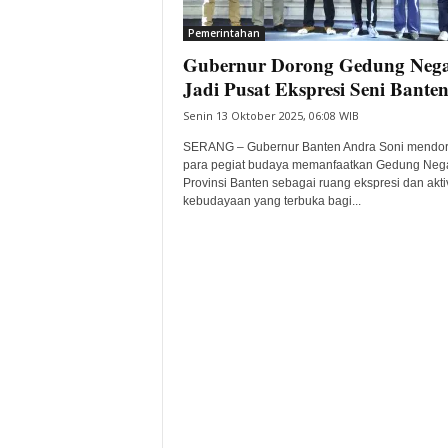
i
Pemerintahan
t
Gubernur Dorong Gedung Neg
a
B
Jadi Pusat Ekspresi Seni Bante
a
Senin 13 Oktober 2025, 06:08 WIB
n
t
SERANG – Gubernur Banten Andra Soni mendo
e
para pegiat budaya memanfaatkan Gedung Neg
Provinsi Banten sebagai ruang ekspresi dan akti
n
kebudayaan yang terbuka bagi...
H
a
r
i
I
n
i