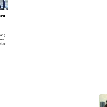
ara
n
rong
ara
vitas