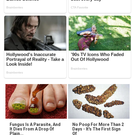
Fungus Is A Parasite, And
No Poop For More Than 2
It Dies From A Drop Of
Days - It's The First Sign
Plain...
Of