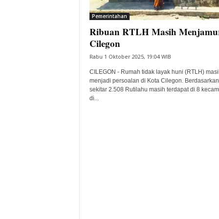
i
Pemerintahan
t
Ribuan RTLH Masih Menjamur
a
B
Cilegon
a
Rabu 1 Oktober 2025, 19:04 WIB
n
t
CILEGON - Rumah tidak layak huni (RTLH) masi
e
menjadi persoalan di Kota Cilegon. Berdasarkan
sekitar 2.508 Rutilahu masih terdapat di 8 keca
n
di...
H
a
r
i
I
n
i