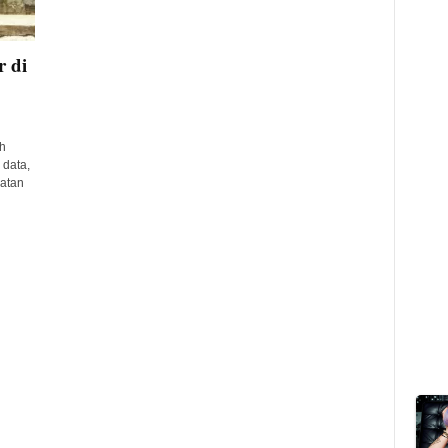
 di
h
 data,
matan