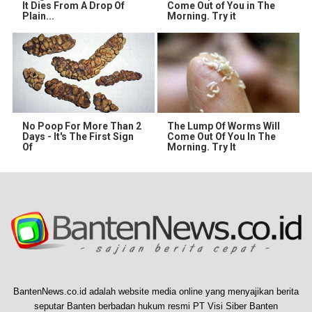
It Dies From A Drop Of
Come Out of You in The
Plain...
Morning. Try it
No Poop For More Than 2
The Lump Of Worms Will
Days - It's The First Sign
Come Out Of You In The
Of
Morning. Try It
BantenNews.co.id adalah website media online yang menyajikan berita
seputar Banten berbadan hukum resmi PT Visi Siber Banten