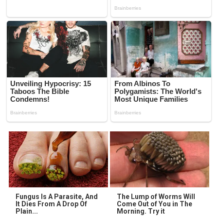
Fungus Is A Parasite, And
The Lump of Worms Will
It Dies From A Drop Of
Come Out of You in The
Plain...
Morning. Try it