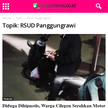
Beranda
Topik
RSUD Panggungrawi
Topik: RSUD Panggungrawi
Hukum
Diduga Dihipnotis, Warga Cilegon Serahkan Motor