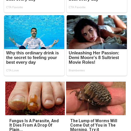
Fungus Is A Parasite, And
The Lump of Worms Will
It Dies From A Drop Of
Come Out of You in The
Plain...
Morning. Try it