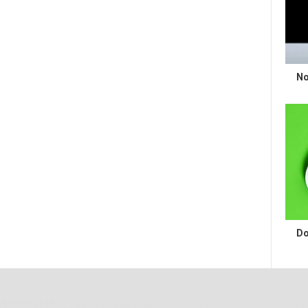
No
Do