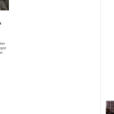
k
ikan
gori
an