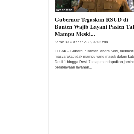
i
Kesehatan
t
Gubernur Tegaskan RSUD di
a
B
Banten Wajib Layani Pasien Ta
a
Mampu Meski...
n
Kamis 30 Oktober 2025, 07:06 WIB
t
e
LEBAK – Gubernur Banten, Andra Soni, memast
n
masyarakat tidak mampu yang masuk dalam kate
H
Desil 1 hingga Desil 7 tetap mendapatkan jamin
pembiayaan layanan...
a
r
i
I
n
i