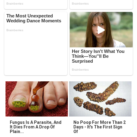
Fungus Is A Parasite, And
No Poop For More Than 2
It Dies From A Drop Of
Days - It's The First Sign
Plain...
Of