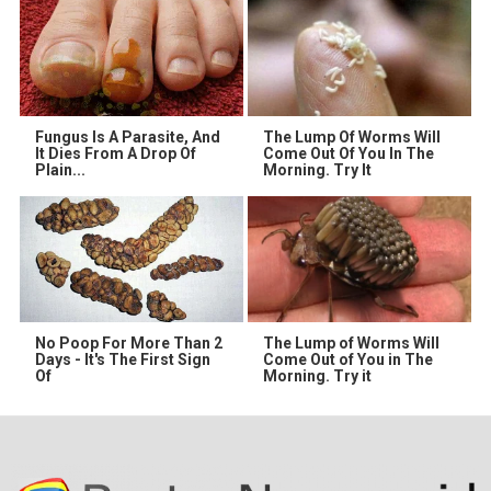
Fungus Is A Parasite, And
The Lump Of Worms Will
It Dies From A Drop Of
Come Out Of You In The
Plain...
Morning. Try It
No Poop For More Than 2
The Lump of Worms Will
Days - It's The First Sign
Come Out of You in The
Of
Morning. Try it