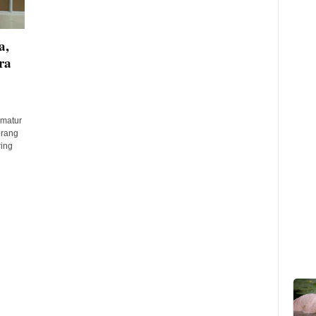
a,
ra
ematur
erang
ring