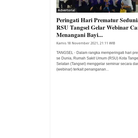
i
Advertorial
t
Peringati Hari Prematur Seduni
a
B
RSU Tangsel Gelar Webinar Ca
a
Menangani Bayi...
n
Kamis 18 November 2021, 21:11 WIB
t
e
TANGSEL - Dalam rangka memperingati hari pr
n
se Dunia, Rumah Sakit Umum (RSU) Kota Tang
H
Selatan (Tangsel) menggelar seminar secara da
(webinar) terkait penanganan...
a
r
i
I
n
i