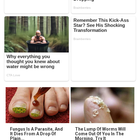
Fungus Is A Parasite, And
The Lump Of Worms Will
It Dies From A Drop Of
Come Out Of You In The
Plain...
Morning. Try It