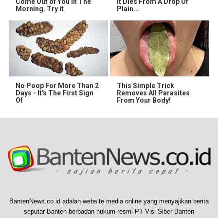
Come Out of You in The
It Dies From A Drop Of
Morning. Try it
Plain...
No Poop For More Than 2
This Simple Trick
Days - It's The First Sign
Removes All Parasites
Of
From Your Body!
BantenNews.co.id adalah website media online yang menyajikan berita
seputar Banten berbadan hukum resmi PT Visi Siber Banten