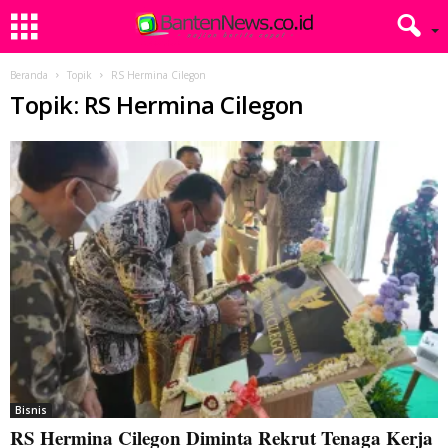
Beranda
Topik
RS Hermina Cilegon
Topik: RS Hermina Cilegon
Bisnis
RS Hermina Cilegon Diminta Rekrut Tenaga Kerja