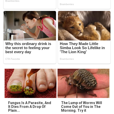
Fungus Is A Parasite, And
The Lump of Worms Will
It Dies From A Drop Of
Come Out of You in The
Plain...
Morning. Try it