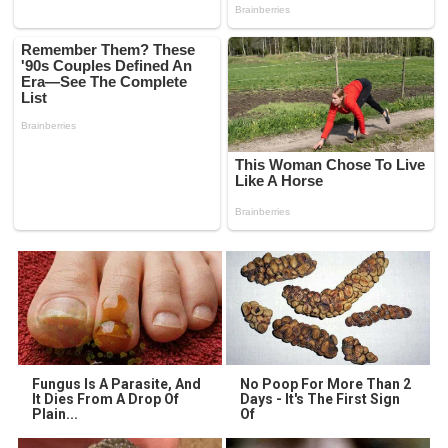
Fungus Is A Parasite, And
No Poop For More Than 2
It Dies From A Drop Of
Days - It's The First Sign
Plain...
Of