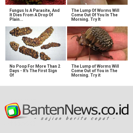
Fungus Is A Parasite, And
The Lump Of Worms Will
It Dies From A Drop Of
Come Out Of You In The
Plain...
Morning. Try It
No Poop For More Than 2
The Lump of Worms Will
Days - It's The First Sign
Come Out of You in The
Of
Morning. Try it