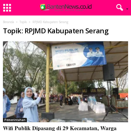
Beranda
Topik
RPJMD Kabupaten Serang
Topik: RPJMD Kabupaten Serang
Pemerintahan
Wifi Publik Dipasang di 29 Kecamatan, Warga