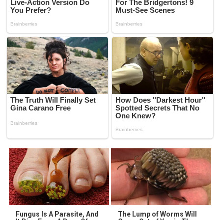
Fungus Is A Parasite, And
The Lump of Worms Will