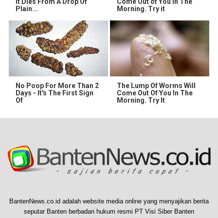
It Dies From A Drop Of
Come Out of You in The
Plain...
Morning. Try it
No Poop For More Than 2
The Lump Of Worms Will
Days - It's The First Sign
Come Out Of You In The
Of
Morning. Try It
BantenNews.co.id adalah website media online yang menyajikan berita
seputar Banten berbadan hukum resmi PT Visi Siber Banten