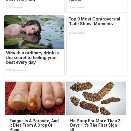
Fungus Is A Parasite, And
No Poop For More Than 2
It Dies From A Drop Of
Days - It's The First Sign
Plain...
Of