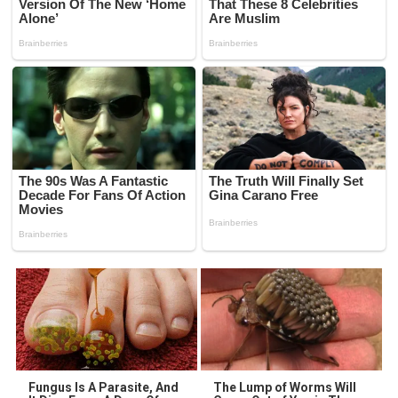
Fungus Is A Parasite, And
The Lump of Worms Will