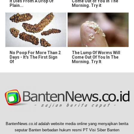
It Dies From A Drop Of
Come Out of You in The
Plain...
Morning. Try it
No Poop For More Than 2
The Lump Of Worms Will
Days - It's The First Sign
Come Out Of You In The
Of
Morning. Try It
BantenNews.co.id adalah website media online yang menyajikan berita
seputar Banten berbadan hukum resmi PT Visi Siber Banten