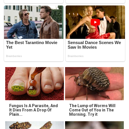
Fungus Is A Parasite, And
The Lump of Worms Will
It Dies From A Drop Of
Come Out of You in The
Plain...
Morning. Try it