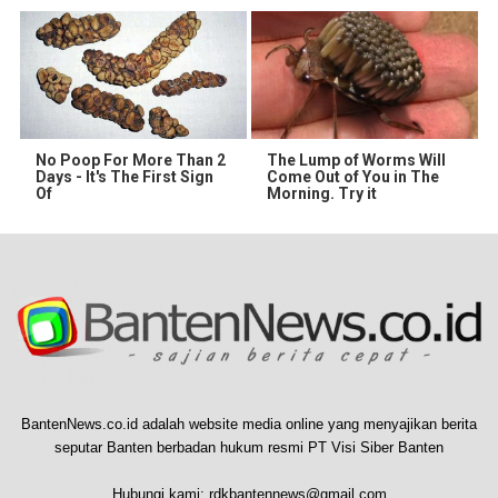
No Poop For More Than 2
The Lump of Worms Will
Days - It's The First Sign
Come Out of You in The
Of
Morning. Try it
BantenNews.co.id adalah website media online yang menyajikan berita
seputar Banten berbadan hukum resmi PT Visi Siber Banten
Hubungi kami:
rdkbantennews@gmail.com