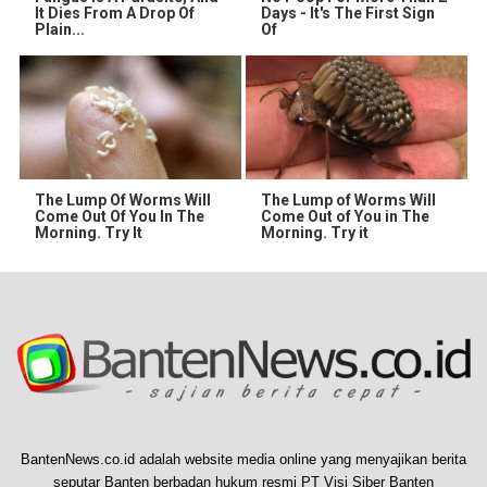
It Dies From A Drop Of
Days - It's The First Sign
Plain...
Of
The Lump Of Worms Will
The Lump of Worms Will
Come Out Of You In The
Come Out of You in The
Morning. Try It
Morning. Try it
BantenNews.co.id adalah website media online yang menyajikan berita
seputar Banten berbadan hukum resmi PT Visi Siber Banten