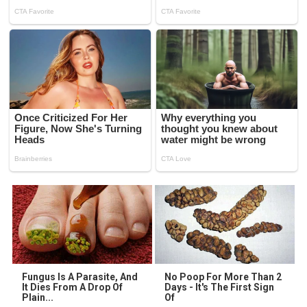
Fungus Is A Parasite, And
No Poop For More Than 2
It Dies From A Drop Of
Days - It's The First Sign
Plain...
Of