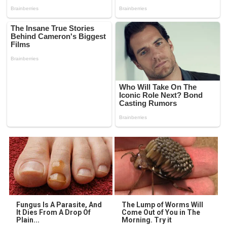
Fungus Is A Parasite, And
The Lump of Worms Will
It Dies From A Drop Of
Come Out of You in The
Plain...
Morning. Try it