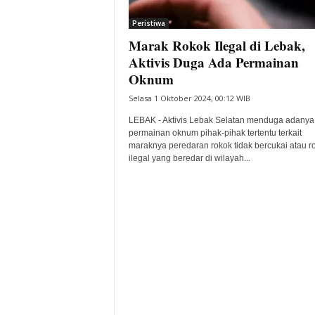
i
Peristiwa
t
Marak Rokok Ilegal di Lebak,
a
B
Aktivis Duga Ada Permainan
a
Oknum
n
Selasa 1 Oktober 2024, 00:12 WIB
t
e
LEBAK - Aktivis Lebak Selatan menduga adanya
n
permainan oknum pihak-pihak tertentu terkait
H
maraknya peredaran rokok tidak bercukai atau r
ilegal yang beredar di wilayah...
a
r
i
I
n
i