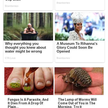
Fungus Is A Parasite, And
The Lump of Worms Will
It Dies From A Drop Of
Come Out of You in The
Plain...
Morning. Try it