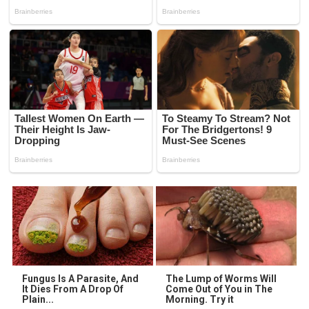
Fungus Is A Parasite, And
The Lump of Worms Will
It Dies From A Drop Of
Come Out of You in The
Plain...
Morning. Try it