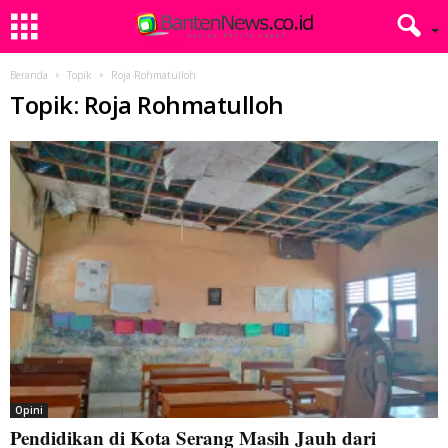
Beranda
Topik
Roja Rohmatulloh
Topik: Roja Rohmatulloh
Opini
Pendidikan di Kota Serang Masih Jauh dari