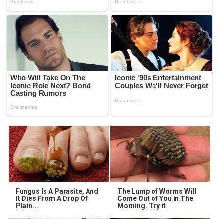
Fungus Is A Parasite, And
The Lump of Worms Will
It Dies From A Drop Of
Come Out of You in The
Plain...
Morning. Try it