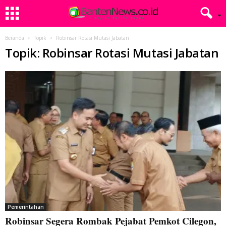
Beranda
Topik
Robinsar Rotasi Mutasi Jabatan
Topik: Robinsar Rotasi Mutasi Jabatan
Pemerintahan
Robinsar Segera Rombak Pejabat Pemkot Cilegon,