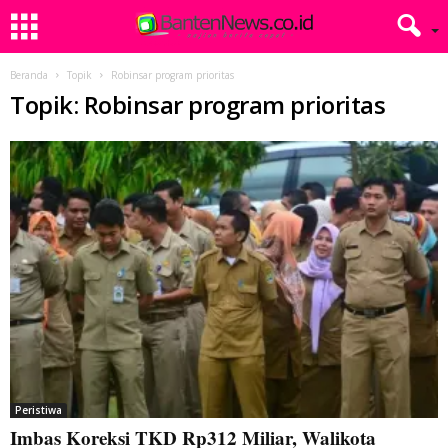
Beranda
Topik
Robinsar program prioritas
Topik: Robinsar program prioritas
Peristiwa
Imbas Koreksi TKD Rp312 Miliar, Walikota