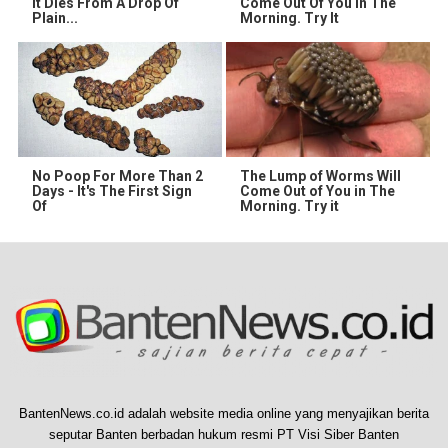
It Dies From A Drop Of
Come Out Of You In The
Plain...
Morning. Try It
No Poop For More Than 2
The Lump of Worms Will
Days - It's The First Sign
Come Out of You in The
Of
Morning. Try it
BantenNews.co.id adalah website media online yang menyajikan berita
seputar Banten berbadan hukum resmi PT Visi Siber Banten