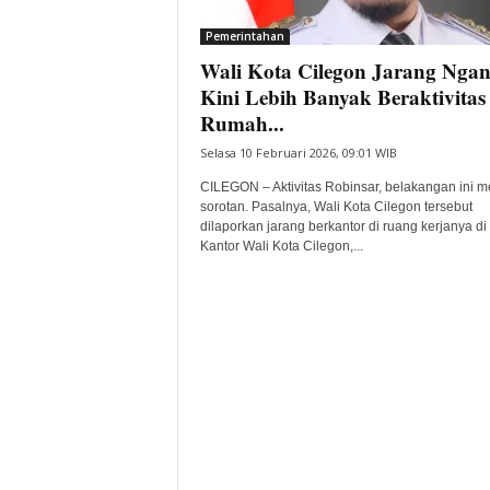
i
Pemerintahan
t
Wali Kota Cilegon Jarang Ngan
a
B
Kini Lebih Banyak Beraktivitas 
a
Rumah...
n
Selasa 10 Februari 2026, 09:01 WIB
t
e
CILEGON – Aktivitas Robinsar, belakangan ini m
n
sorotan. Pasalnya, Wali Kota Cilegon tersebut
H
dilaporkan jarang berkantor di ruang kerjanya di
Kantor Wali Kota Cilegon,...
a
r
i
I
n
i