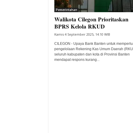
i
Pemerintahan
t
Walikota Cilegon Prioritaskan
a
B
BPRS Kelola RKUD
a
Kamis 4 September 2025, 14:10 WIB
n
t
CILEGON - Upaya Bank Banten untuk memperlu
e
pengelolaan Rekening Kas Umum Daerah (RKU
seluruh kabupaten dan kota di Provinsi Banten
n
mendapat respons kurang...
H
a
r
i
I
n
i