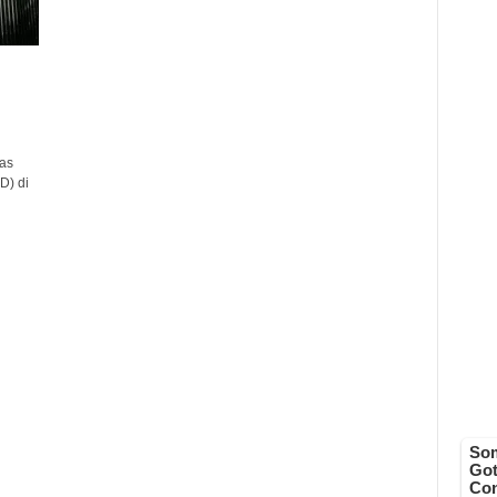
as
D) di